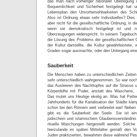
das man nach vorheriger rationaler Überlegung 
Bequemlichkeit und Sicherheit festgelegt hat 
Lebensplan den Unvorhersehbarkeiten des Schi
Also ist Ordnung etwas sehr Individuelles? Dies 
aber nicht für die gesellschaftliche Ordnung, in 
wenn sie demokratisch festgelegt ist und n
Überzeugungen widerspricht. In seinem Tagebuch
die Lösung des Problems der gesellschaftlichen
der Kultur darstellte, die Kultur gewährleistete,
Graden sogar ausmachte, oder den Untergang einer
Sauberkeit
Die Menschen haben zu unterschiedlichen Zeiten 
sehr unterschiedlich wahrgenommen. So war noch v
das Ausleeren des Nachttopfes auf die Strasse 
Körperdüfte mit Puder, anstatt des Waschens, a
Das mutet uns Heutige ekelig an. Was hat Petten
Jahrhunderts für die Kanalisation der Städte k
schon bei den Römern weit verbreitet war! Neben 
gibt es die Sauberkeit der Seele. Sie ist ei
jüdischem und islamischem Glaubensverständnis 
rituelle Waschungen hergestellt werden. Solche
hierzulande im späten Mittelalter gemäß den Vo
Juden praktizierten, bewahrten diese während Pes