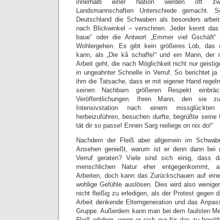
innerhalb einer Nation werden oft zw
Landsmannschaften Unterschiede gemacht. S
Deutschland die Schwaben als besonders arbei
nach Blickwinkel – verschrien. Jeder kennt das
baue“ oder die Antwort „
Emmer
viel
Gschäft
“
Wohlergehen. Es gibt kein größeres Lob, da
kann, als „Die
kå
schaffe!“ und ein Mann, der n
Arbeit geht, die nach Möglichkeit nicht nur geisti
in ungeahnter Schnelle in Verruf. So berichtet 
ihm die Tatsache, dass er mit eigener Hand rege
seinen Nachbarn größeren Respekt einbräc
Veröffentlichungen. Ihren Mann, den sie 
Intensivstation nach einem missglückten
herbeizuführen, besuchen durfte, begrüßte seine
tät dir so passe!
Ennen
Sarg
neiliege
on nix do!“
Nachdem der Fleiß aber allgemein im
Schwabe
Ansehen genießt, warum ist er denn dann be
Verruf geraten? Viele sind sich einig, dass 
menschlichen Natur eher entgegenkommt, al
Arbeiten, doch kann das Zurückschauen auf eine
wohlige Gefühle auslösen. Dies wird also weniger
nicht fleißig zu erledigen, als der Protest gegen d
Arbeit denkende Elterngeneration und das Anpass
Gruppe. Außerdem kann man bei dem faulsten M
Fleiß erleben, wenn er sich nur für das zu bewäl