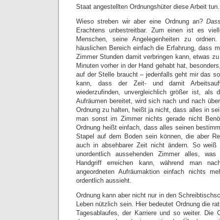
Staat angestellten Ordnungshüter diese Arbeit tun.
Wieso streben wir aber eine Ordnung an?
Das
Erachtens unbestreitbar. Zum einen ist es viel
Menschen, seine Angelegenheiten zu ordnen
häuslichen Bereich einfach die Erfahrung, dass m
Zimmer Stunden damit verbringen kann, etwas zu
Minuten vorher in der Hand gehabt hat, besonders
auf der Stelle braucht – jedenfalls geht mir das s
kann, dass der Zeit- und damit Arbeitsa
wiederzufinden, unvergleichlich größer ist, al
Aufräumen bereitet, wird sich nach und nach über
Ordnung zu halten, heißt ja nicht, dass alles in s
man sonst im Zimmer nichts gerade nicht Benöt
Ordnung heißt einfach, dass alles seinen bestimm
Stapel auf dem Boden sein können, die aber Reg
auch in absehbarer Zeit nicht ändern. So weiß
unordentlich aussehenden Zimmer alles, was
Handgriff erreichen kann, während man nac
angeordneten Aufräumaktion einfach nichts meh
ordentlich aussieht.
Ordnung kann aber nicht nur in den Schreibtischs
Leben nützlich sein. Hier bedeutet Ordnung die ra
Tagesablaufes, der Karriere und so weiter. Die 