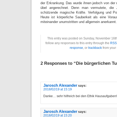
der Erkrankung. Das wurde ihnen jedoch von der 
übel angerechnet. Denn man vermutete, die 
schützende magische Kräfte. Verfolgung und P
Heute ist körperliche Sauberkeit als eine Vor
miteinander unumstritten und allgemein anerkannt.
This entry was posted on Sunday, November 16th
follow any responses to this entry through the
RSS 
response
, or
trackback
from your 
2 Responses to “Die bürgerlichen T
Jarosch Alexander
says:
2018/02/19 at 15:19
Danke… sehr hilfreich bei den Ethik Hausaufgaben!:
Jarosch Alexander
says:
2018/02/19 at 15:20