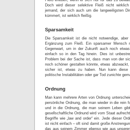
Doch wird dieser selektive Fleiß nicht wirklic
jemand, der sich auch um die langweiligsten Di
kümmert, ist wirklich fleißig.
Sparsamkeit
Die Sparsamkeit ist die nicht notwendige, aber
Ergänzung zum Fleiß. Ein sparsamer Mensch 
Gegenwart, um in der Zukunft auch noch etwas 
einfach so in den Tag hinein. Dies ist unbestr
Problem bei der Sache ist, dass man von der si
noch schöner gestalten könnte, etwas abzwackt, 
sicher ist, etwas zu haben. Nun kann diese E
politische Instabilitäten oder gar Tod zunichte ge
Ordnung
Man kann mehrere Arten von Ordnung unterscheid
persönliche Ordnung, die man wieder in die rein
und in die Ordnung, die man seinem Leben gibt
gesellschaftliche Ordnund wird vom Staat aufrechte
Begriffe wie „
law
and order“ ein. Jede dieser Ord
ist nicht einfach – oft sind damit große Anstrengu
das aus seinem Zimmer ebenso wie aus unserer