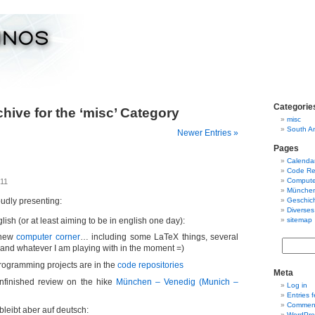
Categorie
chive for the ‘misc’ Category
misc
South A
Newer Entries »
Pages
Calenda
Code Rep
Compute
011
München
oudly presenting:
Geschich
Diverses
lish (or at least aiming to be in english one day):
sitemap
 new
computer corner
… including some LaTeX things, several
Search
 and whatever I am playing with in the moment =)
for:
rogramming projects are in the
code repositories
Meta
unfinished review on the hike
München – Venedig (Munich –
Log in
Entries 
Comment
bleibt aber auf deutsch:
WordPre