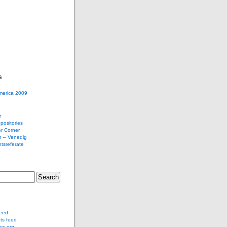
s
merica 2009
r
ositories
r Corner
 – Venedig
tsreferate
feed
s feed
ss.org