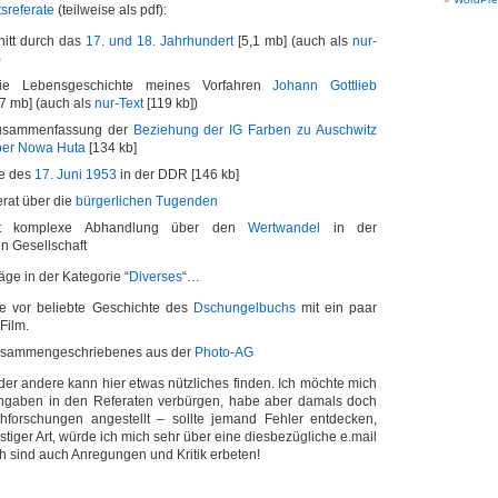
sreferate
(teilweise als pdf):
nitt durch das
17. und 18. Jahrhundert
[5,1 mb] (auch als
nur-
)
ie Lebensgeschichte meines Vorfahren
Johann Gottlieb
7 mb] (auch als
nur-Text
[119 kb])
usammenfassung der
Beziehung der IG Farben zu Auschwitz
ber Nowa Huta
[134 kb]
de des
17. Juni 1953
in der DDR [146 kb]
erat über die
bürgerlichen Tugenden
ht komplexe Abhandlung über den
Wertwandel
in der
n Gesellschaft
äge in der Kategorie “
Diverses
“…
e vor beliebte Geschichte des
Dschungelbuchs
mit ein paar
Film.
usammengeschriebenes aus der
Photo-AG
oder andere kann hier etwas nützliches finden. Ich möchte mich
 Angaben in den Referaten verbürgen, habe aber damals doch
chforschungen angestellt – sollte jemand Fehler entdecken,
nstiger Art, würde ich mich sehr über eine diesbezügliche e.mail
ch sind auch Anregungen und Kritik erbeten!