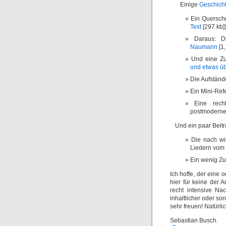
Einige
Geschicht
Ein Quersch
Text
[297 kb]
Daraus: D
Naumann
[1,
Und eine Z
und etwas ü
Die Aufstän
Ein Mini-Ref
Eine rec
postmoderne
Und ein paar Beitr
Die nach wi
Liedern vom 
Ein wenig Z
Ich hoffe, der eine 
hier für keine der
recht intensive Na
inhaltlicher oder so
sehr freuen! Natürli
Sebastian Busch.