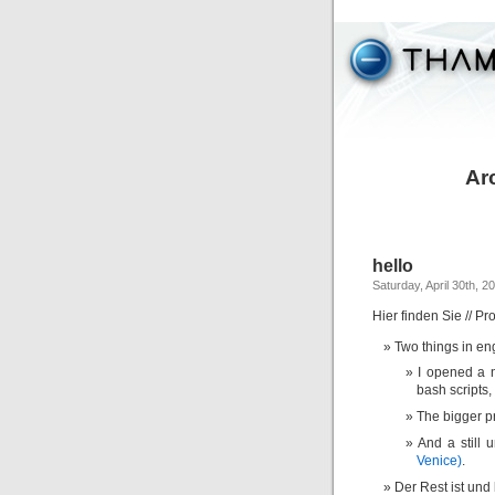
Ar
hello
Saturday, April 30th, 2
Hier finden Sie // Pr
Two things in eng
I opened a
bash scripts,
The bigger p
And a still 
Venice)
.
Der Rest ist und 